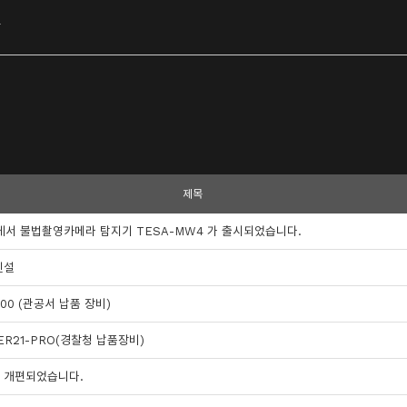
항
제목
에서 불법촬영카메라 탐지기 TESA-MW4 가 출시되었습니다.
신설
00 (관공서 납품 장비)
ER21-PRO(경찰청 납품장비)
 개편되었습니다.