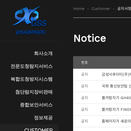
Home
-
Customer
-
공지사
Notice
회사소개
번호
전문도청탐지서비스
공지
금성시큐리티(주)
복합도청방지시스템
공지
국회 통신보안팀 
첨단탐지장비판매
공지
몰카탐지기 GH40
종합보안서비스
공지
몰카탐지기 FIND
정보제공
공지
홈페이지가 새로이
CUSTOMER