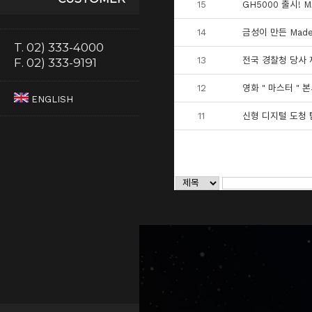
15
GH5000 출시! 
14
금성이 만든 Made
T. 02) 333-4000
13
전국 경찰청 당사 제
F. 02) 333-9191
12
영화 " 마스터 " 
ENGLISH
11
신형 디지털 도청